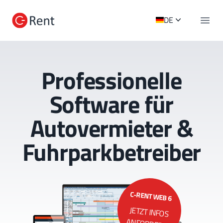
C-Rent Logo
DE
Navig
Professionelle
Software für
Autovermieter &
Fuhrparkbetreiber
C-RENT WEB 6
JETZT INFOS